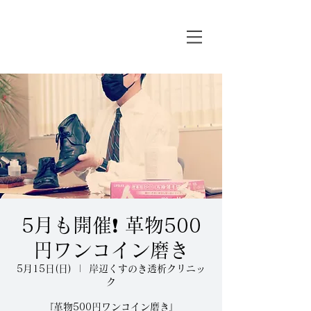
5月も開催❗️ 革物500
円ワンコイン磨き
5月15日(日)
  |  
岸辺くすのき透析クリニッ
ク
『革物500円ワンコイン磨き』