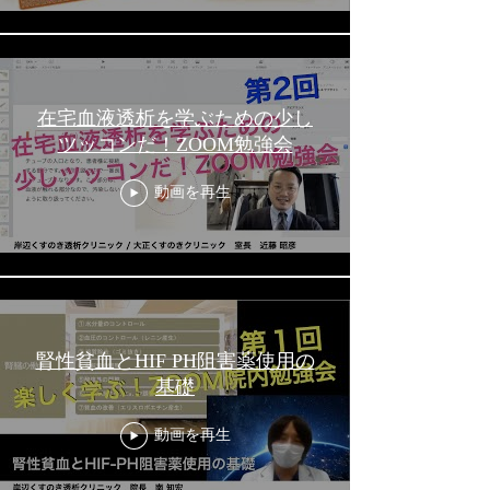
在宅血液透析を学ぶための少し
ツッコンだ！ZOOM勉強会
動画を再生
腎性貧血とHIF PH阻害薬使用の
基礎
動画を再生