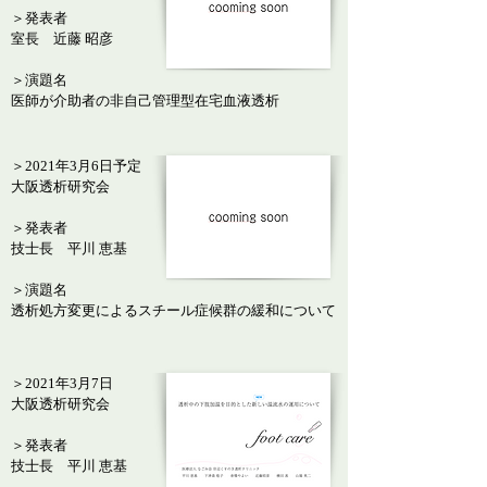
＞発表者
室長 近藤
昭彦
＞演題名
医師が介助者の非自己管理型在宅血液透析
＞2021年3月6日予定
大阪透析研究会
＞発表者
技士長
平川 恵基
＞演題名
透析処方変更によるスチール症候群の緩和について
＞2021年3月7日
大阪透析研究会
＞発表者
技士長
平川 恵基