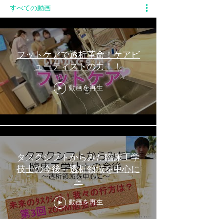
すべての動画
フットケアで透析革命！ケアビ
ューティストの力！！
動画を再生
タスクシフトからみた臨床工学
技士の今後～透析領域を中心に
～
動画を再生